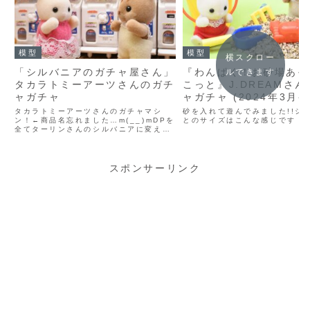
模型
模型
横スクロー
「シルバニアのガチャ屋さん」
『わんぱく！お砂場あそ
ルできます
タカラトミーアーツさんのガチ
こっと』J.DREAMさ
ャガチャ
ャガチャ (2024年3月発
タカラトミーアーツさんのガチャマシ
砂を入れて遊んでみました!!シ
ン！←商品名忘れました…m(__)mDPを
とのサイズはこんな感じです
全てターリンさんのシルバニアに変えて
みました！みんなでガチャ回そう(^^)/
スポンサーリンク