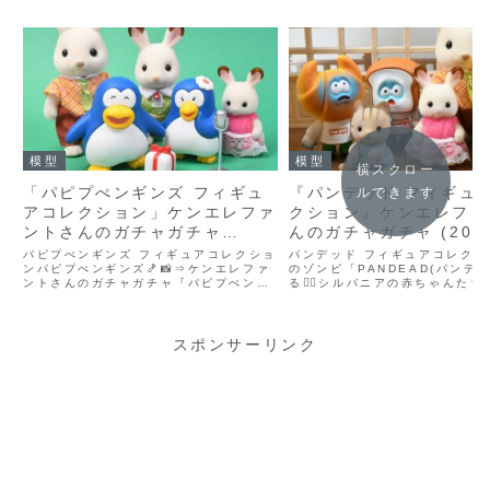
模型
模型
横スクロー
「パピプぺンギンズ フィギュ
『パンデッド フィギュ
ルできます
アコレクション」ケンエレファ
クション』ケンエレファ
ントさんのガチャガチャ
んのガチャガチャ (202
(2023年6月発売)
発売)
パピプぺンギンズ フィギュアコレクショ
パンデッド フィギュアコレクシ
ンパピプぺンギンズ🍤📸⇒ケンエレファ
のゾンビ「PANDEAD(パンデ
ントさんのガチャガチャ『パピプぺンギ
る🧟‍♂️シルバニアの赤ちゃんた
ンズ フィギュアコレクション』です🙌商
いみたい😅📸⇒ケンエレファン
品名パピプぺンギンズ フィギュアコレク
ガチャガチャ『パンデッド フィ
ションメーカーケンエレファントジャン
レクション』です🙌商品名パン
ルガチャガチャ発売...
ィギュ...
スポンサーリンク