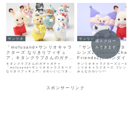
サンリオ
サンリオ
横スクロー
「mofusand×サンリオキャラ
『サンリオキャラクター
ルできます
クターズ なりきりフィギュ
レンズ2 (Sanrio Chara
ア」キタンクラブさんのガチャ
Friends2)』バンダイ
ガチャ (2023年11月発売)
玩 (2023年11月発売)
キタンクラブさんのガチャガチャ
サンリオキャラクターズと一緒
「mofusand×サンリオキャラクターズ
ンリオキャラクターズ フレンズ
なりきりフィギュア」かわいいにつき
みんなかわいい!!
る!!
スポンサーリンク