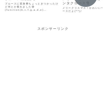
ンタクロース🎅
ブルースに変身😎ちょっときつかったけ
ど何とか着れました😅
メリークリスマス！かわいいサ
(function(b,c,f,g,a,d,e)
ースだよ(^^)/
{b.MoshimoAffiliateObject=a;b=b
||function()
{arguments.currentScript=...
スポンサーリンク