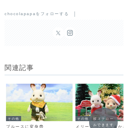
chocolapapaをフォローする
関連記事
その他
その他
横スクロー
ルできます
ブルースに変身😎
メリークリスマス🎄か