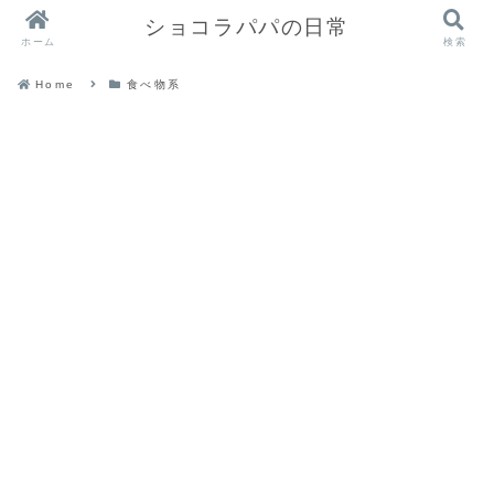
ショコラパパの日常
ホーム
検索
Home
食べ物系