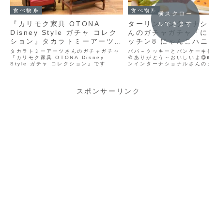
食べ物系
食べ物系
横スクロー
『カリモク家具 OTONA
ターリンインターナショ
ルできます
Disney Style ガチャ コレク
んのガチャガチャ「にゃ
ション』タカラトミーアーツさ
ッチン8 にゃんこハニ
んのガチャガチャ (2024年5月
ェ」
タカラトミーアーツさんのガチャガチャ
パパ～クッキーとパンケーキ作
発売)
『カリモク家具 OTONA Disney
🍪ありがとう～おいしいよ😋📸
Style ガチャ コレクション』です
ンインターナショナルさんのガ
ャ「にゃんこキッチン8 にゃん
カフェ」商品名にゃんこキッチン
んこハニーカフェメーカーター
ターナショナルジャン...
スポンサーリンク