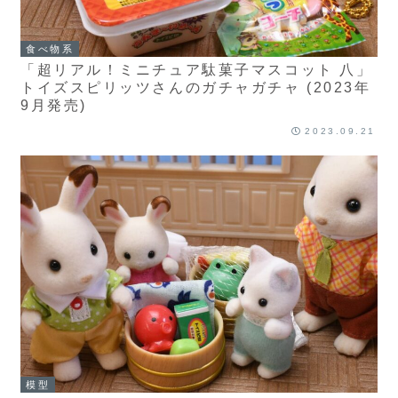
食べ物系
「超リアル！ミニチュア駄菓子マスコット 八」
トイズスピリッツさんのガチャガチャ (2023年
9月発売)
2023.09.21
模型