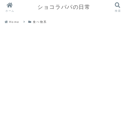
ショコラパパの日常
ホーム
検索
Home
食べ物系