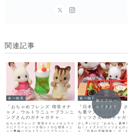
関連記事
食べ物系
食べ物系
横スクロー
「おちゃめフレンズ 喫茶オチ
『日本の究極和食！ ざ
ルできます
ャメ」ウルトラニュープランニ
ち重マスコット六』トイ
ングさんのガチャガチャ
リッツさんのガチャガチ
(2023年6月発売)
(2023年12月発売)
おちゃめフレンズ 喫茶オチャメオムライ
少し早いけど『おせち』豪華な
スにクリームソーダ😋レトロな喫茶メニ
ね！トイズスピリッツさんのガ
ュー🧡📸⇒ウルトラニュープランニング
ャ 『日本の究極和食！ ざ・お