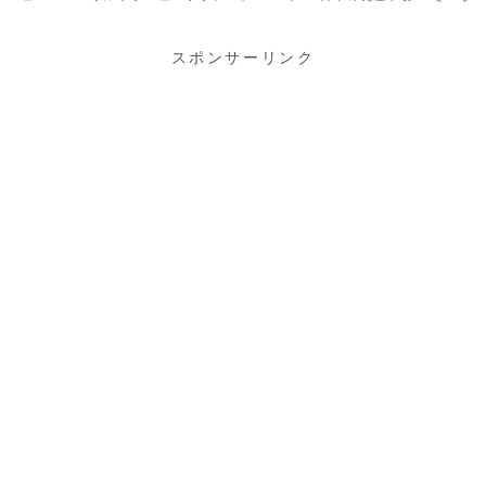
さんのガチャガチャ『おちゃめフレンズ
スコット六』です
喫茶オチャメ』です🙌商品名おちゃめフ
レンズ 喫茶オチャメメーカーウルトラニ
ュープランニングジ...
スポンサーリンク